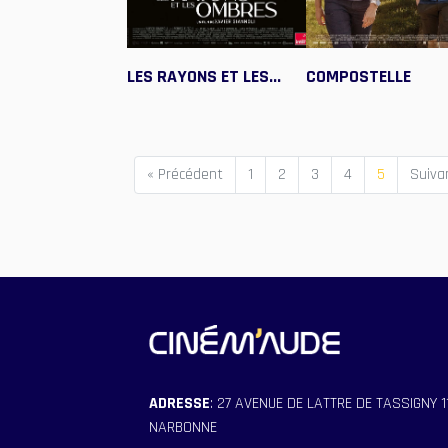
LES RAYONS ET LES...
COMPOSTELLE
« Précédent
1
2
3
4
5
Suiva
ADRESSE
: 27 AVENUE DE LATTRE DE TASSIGNY 
NARBONNE