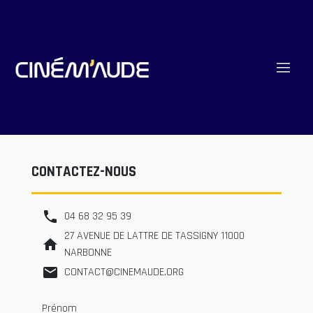
|||
CONTACTEZ-NOUS
phone
04 68 32 95 39
27 AVENUE DE LATTRE DE TASSIGNY 11000
home
NARBONNE
mail
CONTACT@CINEMAUDE.ORG
Prénom